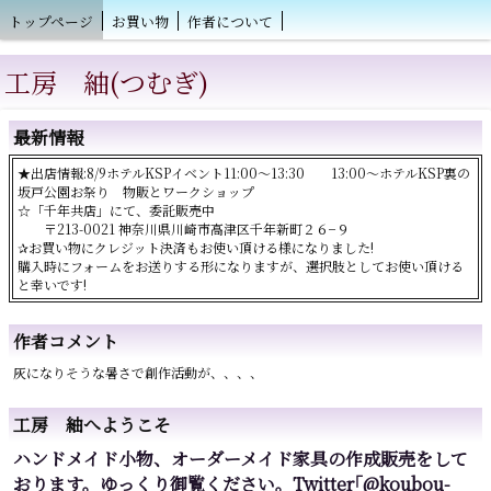
トップページ
お買い物
作者について
工房 紬(つむぎ)
最新情報
★出店情報:8/9ホテルKSPイベント11:00〜13:30 13:00〜ホテルKSP裏の
坂戸公園お祭り 物販とワークショップ
☆「千年共店」にて、委託販売中
〒213-0021 神奈川県川崎市高津区千年新町２６−９
✰お買い物にクレジット決済もお使い頂ける様になりました!
購入時にフォームをお送りする形になりますが、選択肢としてお使い頂ける
と幸いです!
作者コメント
灰になりそうな暑さで創作活動が、、、、
工房 紬へようこそ
ハンドメイド小物、オーダーメイド家具の作成販売をして
おります。ゆっくり御覧ください。Twitter｢@koubou-